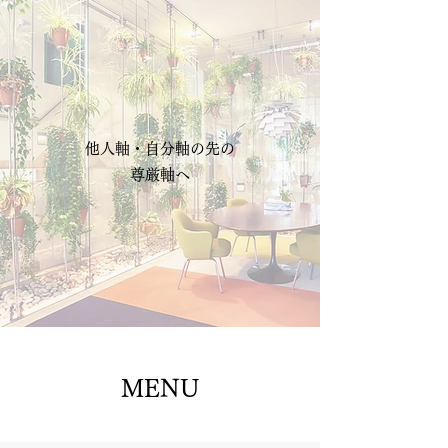
他人軸・自分軸の先の
​尊厳軸へ
MENU